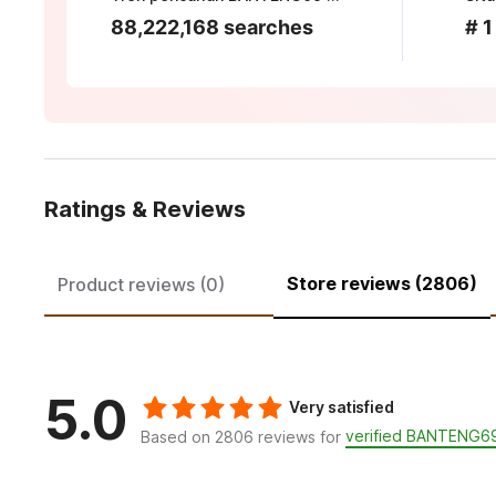
88,222,168 searches
# 1
Ratings & Reviews
Store reviews (2806)
Product reviews (0)
5.0
Very satisfied
verified BANTENG6
Based on 2806 reviews for