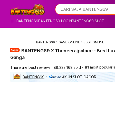
iphones 16
What are you looking for?
CARI SAJA BANTENG69
torras phone case
samsung note 20 5g cover
BANTENG69
BANTENG69 LOGIN
BANTENG69 SLOT
iphones 15 pro max
BANTENG69
GAME ONLINE
SLOT ONLINE
BANTENG69 X Theneerajpalace - Best Luxu
Ganga
#1
most popular
There are best reviews
88.222.168 sold
BANTENG69
AKUN SLOT GACOR